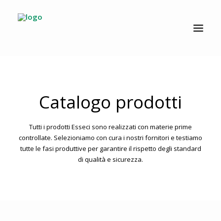
CATALOGO
PRODUZIONE
AZIENDA
Catalogo prodotti
NEWS
DOWNLOAD
Tutti i prodotti Esseci sono realizzati con materie prime
RESOLV®
controllate. Selezioniamo con cura i nostri fornitori e testiamo
tutte le fasi produttive per garantire il rispetto degli standard
di qualità e sicurezza.
CONTATTI
Ricerca