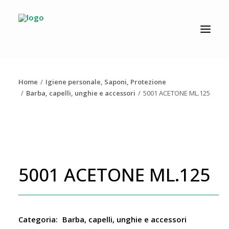
CATALOGO
PRODUZIONE
Home
Igiene personale, Saponi, Protezione
AZIENDA
Barba, capelli, unghie e accessori
5001 ACETONE ML.125
NEWS
DOWNLOAD
RESOLV®
5001 ACETONE ML.125
CONTATTI
Categoria:
Barba, capelli, unghie e accessori
Ricerca