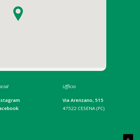
ocial
Ufficio
nstagram
Via Arenzano, 515
acebook
47522 CESENA (FC)