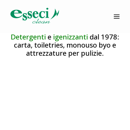
CATALOGO
Detergenti
e
igenizzanti
dal 1978:
PRODUZIONE
carta, toiletries, monouso byo e
attrezzature per pulizie.
AZIENDA
NEWS
DOWNLOAD
RESOLV®
CONTATTI
Ricerca