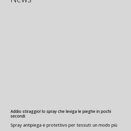
8706-2 INSETTICIDA XPIRA RTU ACARICIDA
750 ML
Addio stiraggio! lo spray che leviga le pieghe in pochi
secondi
Spray antipiega e protettivo per tessuti: un modo più