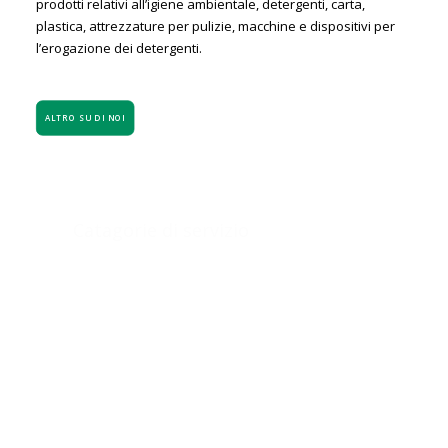
prodotti relativi all’igiene ambientale, detergenti, carta,
plastica, attrezzature per pulizie, macchine e dispositivi per
l’erogazione dei detergenti.
ALTRO SU DI NOI
Catagorie di servizio
CASE DI RIPOSO COMUNITÀ E CASE DI
CURA
FERRAMENTA
HOTEL RISTORANTI E CATERING