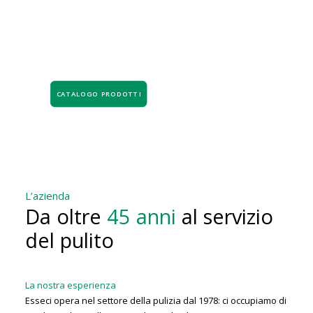
Orario di apertura:
dal lunedì al venerdì 8:00-12:00
/ 14:00-18:00.
CATALOGO PRODOTTI
L’azienda
Da oltre
45 anni
al servizio
del pulito
La nostra esperienza
Esseci opera nel settore della pulizia dal 1978: ci occupiamo di