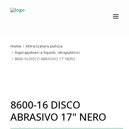
CATALOGO
PRODUZIONE
Home
Attrezzature pulizia
AZIENDA
Aspirapolveri e liquidi, idropulitrici
8600-16 DISCO ABRASIVO 17″ NERO
NEWS
DOWNLOAD
RESOLV®
CONTATTI
8600-16 DISCO
ABRASIVO 17" NERO
Ricerca