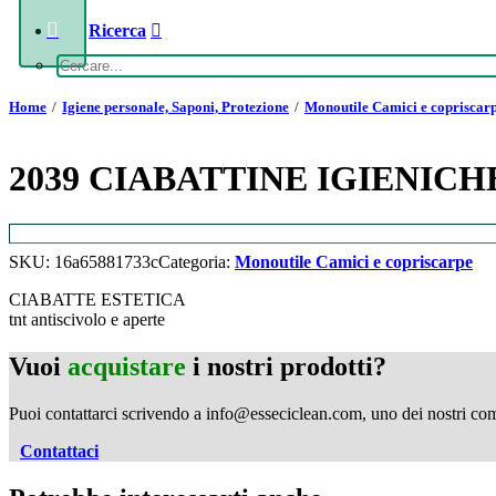
Ricerca
Home
Igiene personale, Saponi, Protezione
Monoutile Camici e copriscar
2039 CIABATTINE IGIENICH
SKU:
16a65881733c
Categoria:
Monoutile Camici e copriscarpe
CIABATTE ESTETICA
tnt antiscivolo e aperte
Vuoi
acquistare
i nostri prodotti?
Puoi contattarci scrivendo a info@esseciclean.com, uno dei nostri comme
Contattaci