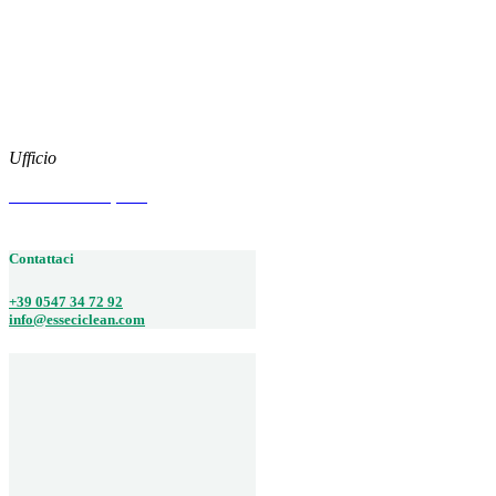
News
Download
Social
Instagram
Facebook
Ufficio
Via Arenzano, 515
47522 CESENA (FC)
Contattaci
+39 0547 34 72 92
info@esseciclean.com