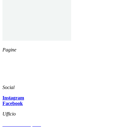
Pagine
Catalogo
Azienda
News
Download
Social
Instagram
Facebook
2107-1 TUTA TNT CAPPUCCIO BIANCO CON C
Ufficio
Via Arenzano, 515
47522 CESENA (FC)