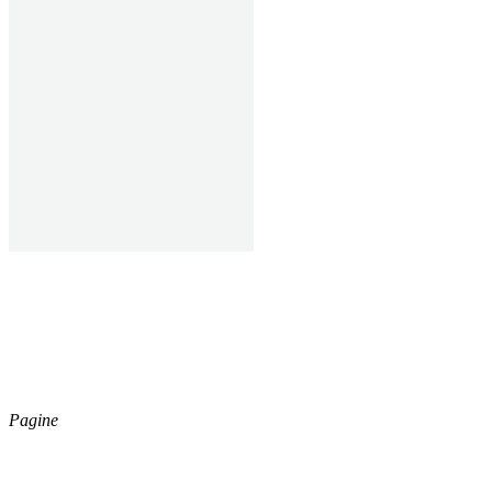
ESSECI CLEAN S.R.L.
Capitale Sociale € 40.000,00
Registro Imprese di Forli’
Cesena,
Cod. Fisc. e P.iva
04164730402
Pagine
Catalogo
Azienda