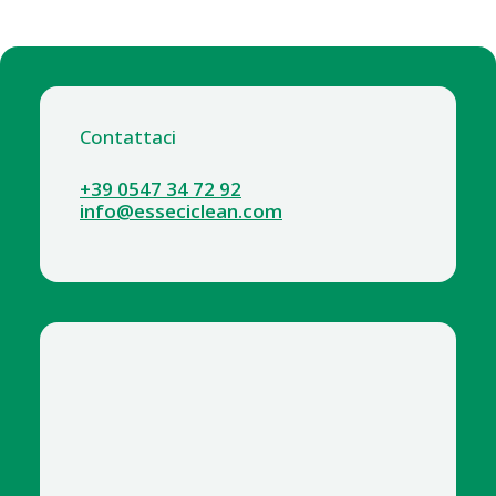
Contattaci
+39 0547 34 72 92
info@esseciclean.com
6378-13 DERMARAYS ACTIVE ALL IN ONE 5000 ML
detergente delicato corpo e capelli