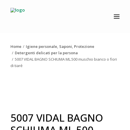
CATALOGO
PRODUZIONE
Home
Igiene personale, Saponi, Protezione
AZIENDA
Detergenti delicati per la persona
5007 VIDAL BAGNO SCHIUMA ML.500 muschio bianco o fiori
NEWS
di tiaré
DOWNLOAD
RESOLV®
CONTATTI
5007 VIDAL BAGNO
SCHIUMA ML.500
Ricerca