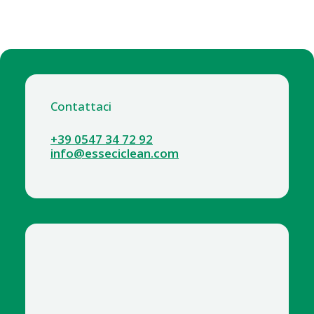
Contattaci
+39 0547 34 72 92
info@esseciclean.com
2239-4 PANNOLONI LINES PANTS LARGE 14 PZ X 4 CF *