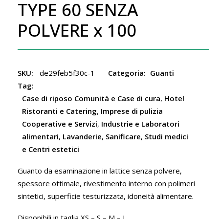
TYPE 60 SENZA
POLVERE x 100
SKU:
de29feb5f30c-1
Categoria:
Guanti
Tag:
Case di riposo Comunità e Case di cura
,
Hotel
Ristoranti e Catering
,
Imprese di pulizia
Cooperative e Servizi
,
Industrie e Laboratori
alimentari
,
Lavanderie
,
Sanificare
,
Studi medici
e Centri estetici
Guanto da esaminazione in lattice senza polvere,
spessore ottimale, rivestimento interno con polimeri
sintetici, superficie testurizzata, idoneità alimentare.
Disponibili in taglia XS – S – M – L.