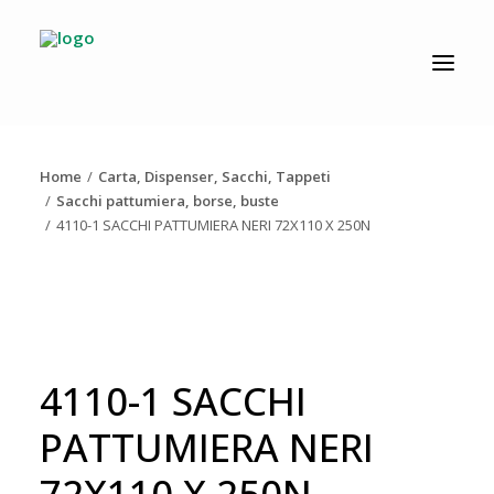
CATALOGO
PRODUZIONE
Home
Carta, Dispenser, Sacchi, Tappeti
AZIENDA
Sacchi pattumiera, borse, buste
4110-1 SACCHI PATTUMIERA NERI 72X110 X 250N
NEWS
DOWNLOAD
RESOLV®
CONTATTI
4110-1 SACCHI
PATTUMIERA NERI
72X110 X 250N
Ricerca