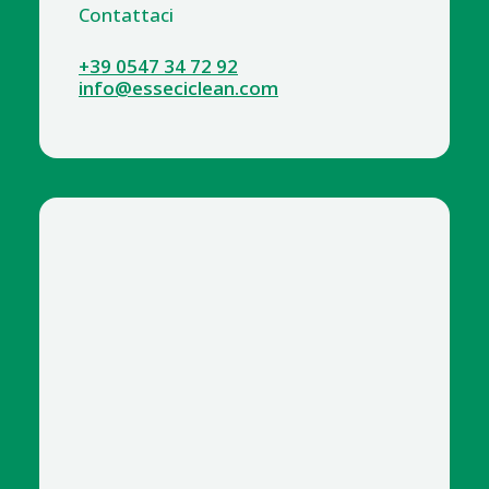
Contattaci
+39 0547 34 72 92
info@esseciclean.com
4116-2 SACCHI PATTUMIERA ROLSAC 85X120 NERI X 20
FONDO PIATTO CON ANIMA PL