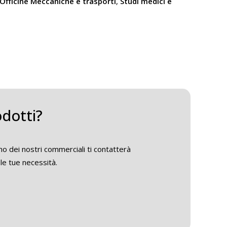
Officine Meccaniche e trasporti
,
Studi medici e
odotti?
o dei nostri commerciali ti contatterà
le tue necessità.