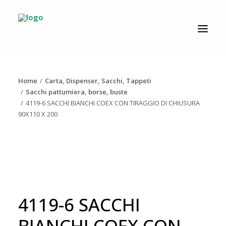
CATALOGO
PRODUZIONE
Home
Carta, Dispenser, Sacchi, Tappeti
AZIENDA
Sacchi pattumiera, borse, buste
4119-6 SACCHI BIANCHI COEX CON TIRAGGIO DI CHIUSURA
NEWS
90X110 X 200
DOWNLOAD
RESOLV®
CONTATTI
4119-6 SACCHI
BIANCHI COEX CON
Ricerca