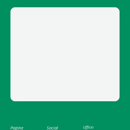
4119-3 SACCHI PATTUMIERA NERI COEX 90X120 X 200
Ufficio
Pagine
Social