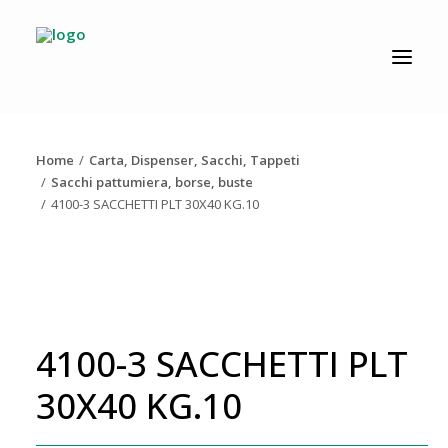
CATALOGO
PRODUZIONE
Home
Carta, Dispenser, Sacchi, Tappeti
AZIENDA
Sacchi pattumiera, borse, buste
4100-3 SACCHETTI PLT 30X40 KG.10
NEWS
DOWNLOAD
RESOLV®
CONTATTI
4100-3 SACCHETTI PLT
30X40 KG.10
Ricerca