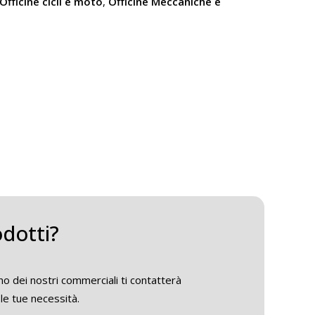
Officine cicli e moto
,
Officine Meccaniche e
odotti?
o dei nostri commerciali ti contatterà
le tue necessità.