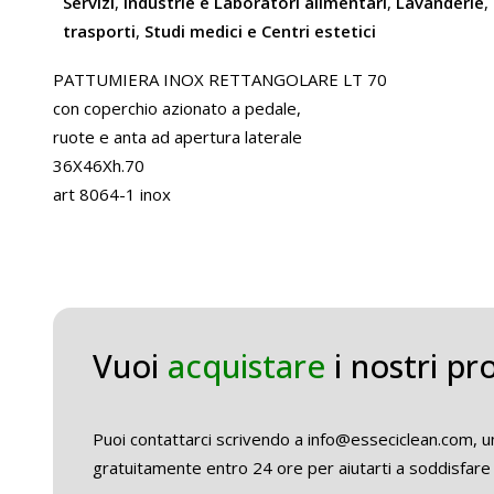
Servizi
,
Industrie e Laboratori alimentari
,
Lavanderie
,
trasporti
,
Studi medici e Centri estetici
PATTUMIERA INOX RETTANGOLARE LT 70
con coperchio azionato a pedale,
ruote e anta ad apertura laterale
36X46Xh.70
art 8064-1 inox
Vuoi
acquistare
i nostri pr
Puoi contattarci scrivendo a info@esseciclean.com, un
gratuitamente entro 24 ore per aiutarti a soddisfare 