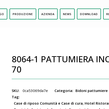
GO
PRODUZIONE
AZIENDA
NEWS
DOWNLOAD
R
8064-1 PATTUMIERA IN
70
SKU:
0ca53069da7e
Categoria:
Bidoni pattumiere
Tag:
Case di riposo Comunità e Case di cura
,
Hotel Ristora