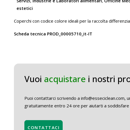
Servizi
,
Industrie e Laboratori alimentari
,
Officine Me
estetici
Coperchi con codice colore ideali per la raccolta differenz
Scheda tecnica PROD_00005710_it-IT
Vuoi
acquistare
i nostri pr
Puoi contattarci scrivendo a info@esseciclean.com, un
gratuitamente entro 24 ore per aiutarti a soddisfare 
CONTATTACI