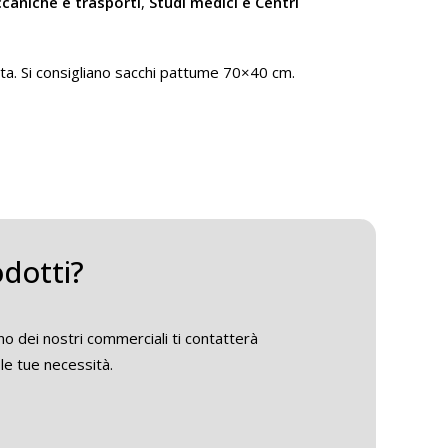
ccaniche e trasporti
,
Studi medici e Centri
iata. Si consigliano sacchi pattume 70×40 cm.
odotti?
o dei nostri commerciali ti contatterà
le tue necessità.