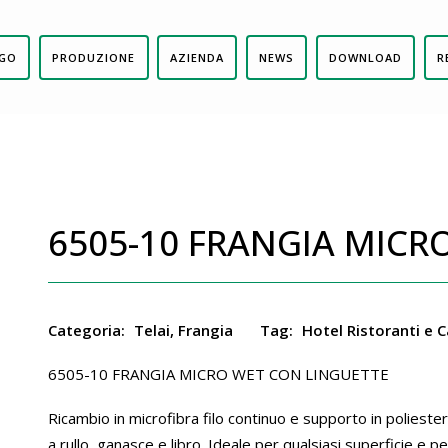
GO
PRODUZIONE
AZIENDA
NEWS
DOWNLOAD
R
6505-10 FRANGIA MICR
Categoria:
Telai, Frangia
Tag:
Hotel Ristoranti e 
6505-10 FRANGIA MICRO WET CON LINGUETTE
Ricambio in microfibra filo continuo e supporto in poliester
a rullo, ganasce e libro. Ideale per qualsiasi superficie e pe