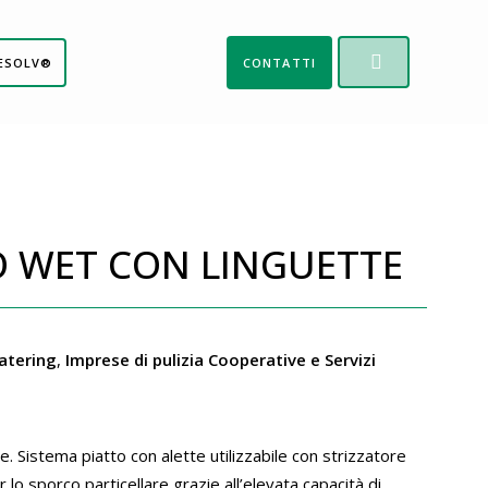
ESOLV®
CONTATTI
O WET CON LINGUETTE
Catering
,
Imprese di pulizia Cooperative e Servizi
e. Sistema piatto con alette utilizzabile con strizzatore
r lo sporco particellare grazie all’elevata capacità di