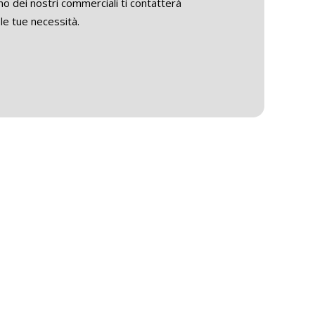
o dei nostri commerciali ti contatterà
le tue necessità.