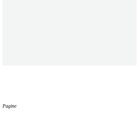
ESSECI CLEAN S.R.L.
Capitale Sociale € 40.000,00
Registro Imprese di Forli’ Cesena,
Cod. Fisc. e P.iva 04164730402
Pagine
Catalogo
Azienda
News
Download