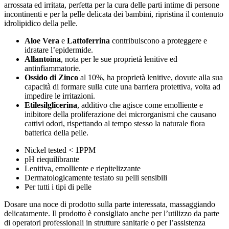
arrossata ed irritata, perfetta per la cura delle parti intime di persone
incontinenti e per la pelle delicata dei bambini, ripristina il contenuto
idrolipidico della pelle.
Aloe Vera
e
Lattoferrina
contribuiscono a proteggere e
idratare l’epidermide.
Allantoina
, nota per le sue proprietà lenitive ed
antinfiammatorie.
Ossido di Zinco
al 10%, ha proprietà lenitive, dovute alla sua
capacità di formare sulla cute una barriera protettiva, volta ad
impedire le irritazioni.
Etilesilglicerina
, additivo che agisce come emolliente e
inibitore della proliferazione dei microrganismi che causano
cattivi odori, rispettando al tempo stesso la naturale flora
batterica della pelle.
Nickel tested < 1PPM
pH riequilibrante
Lenitiva, emolliente e riepitelizzante
Dermatologicamente testato su pelli sensibili
Per tutti i tipi di pelle
Dosare una noce di prodotto sulla parte interessata, massaggiando
delicatamente. Il prodotto è consigliato anche per l’utilizzo da parte
di operatori professionali in strutture sanitarie o per l’assistenza