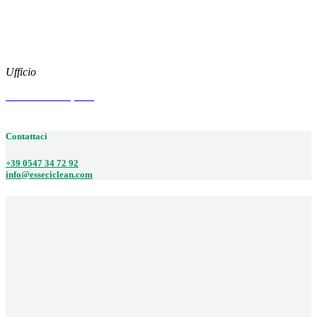
Social
Instagram
Facebook
Ufficio
Via Arenzano, 515
47522 CESENA (FC)
Contattaci
+39 0547 34 72 92
info@esseciclean.com