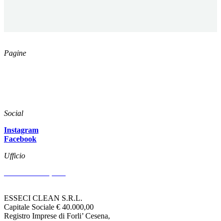
Pagine
Catalogo
Azienda
News
Download
Social
Instagram
Facebook
Ufficio
Via Arenzano, 515
47522 CESENA (FC)
ESSECI CLEAN S.R.L.
Capitale Sociale € 40.000,00
Registro Imprese di Forli’ Cesena,