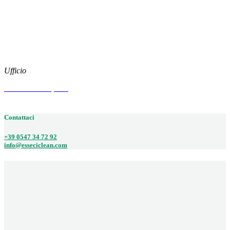
Download
Social
Instagram
Facebook
Ufficio
Via Arenzano, 515
47522 CESENA (FC)
Contattaci
+39 0547 34 72 92
info@esseciclean.com