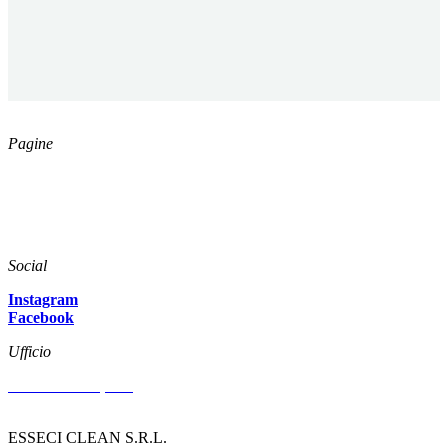
Pagine
Catalogo
Azienda
News
Download
Social
Instagram
Facebook
Ufficio
Via Arenzano, 515
47522 CESENA (FC)
ESSECI CLEAN S.R.L.