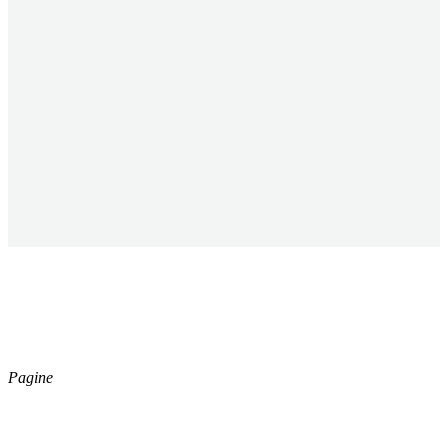
ESSECI CLEAN S.R.L.
Capitale Sociale € 40.000,00
Registro Imprese di Forli’ Cesena,
Cod. Fisc. e P.iva 04164730402
Pagine
Catalogo
Azienda
News