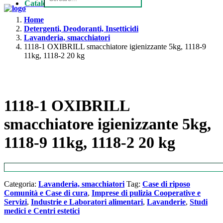
Catalogo
Home
Detergenti, Deodoranti, Insetticidi
Lavanderia, smacchiatori
1118-1 OXIBRILL smacchiatore igienizzante 5kg, 1118-9
11kg, 1118-2 20 kg
1118-1 OXIBRILL
smacchiatore igienizzante 5kg,
1118-9 11kg, 1118-2 20 kg
Categoria:
Lavanderia, smacchiatori
Tag:
Case di riposo
Comunità e Case di cura
,
Imprese di pulizia Cooperative e
Servizi
,
Industrie e Laboratori alimentari
,
Lavanderie
,
Studi
medici e Centri estetici