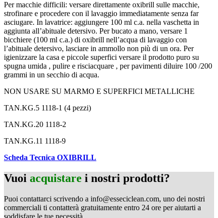
Per macchie difficili: versare direttamente oxibrill sulle macchie,
strofinare e procedere con il lavaggio immediatamente senza far
asciugare. In lavatrice: aggiungere 100 ml c.a. nella vaschetta in
aggiunta all’abituale detersivo. Per bucato a mano, versare 1
bicchiere (100 ml c.a.) di oxibrill nell’acqua di lavaggio con
l’abituale detersivo, lasciare in ammollo non più di un ora. Per
igienizzare la casa e piccole superfici versare il prodotto puro su
spugna umida , pulire e risciacquare , per pavimenti diluire 100 /200
grammi in un secchio di acqua.
NON USARE SU MARMO E SUPERFICI METALLICHE
TAN.KG.5 1118-1 (4 pezzi)
TAN.KG.20 1118-2
TAN.KG.11 1118-9
Scheda Tecnica OXIBRILL
Vuoi
acquistare
i nostri prodotti?
Puoi contattarci scrivendo a info@esseciclean.com, uno dei nostri
commerciali ti contatterà gratuitamente entro 24 ore per aiutarti a
soddisfare le tue necessità.