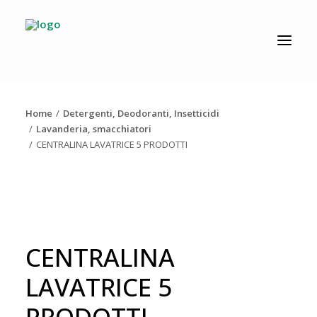
CATALOGO
PRODUZIONE
Home
Detergenti, Deodoranti, Insetticidi
AZIENDA
Lavanderia, smacchiatori
CENTRALINA LAVATRICE 5 PRODOTTI
NEWS
DOWNLOAD
RESOLV®
CONTATTI
CENTRALINA
LAVATRICE 5
PRODOTTI
Ricerca