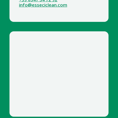
info@esseciclean.com
6378-5 DERMARAYS SANIFIL SPRAY 100 ML detergente
mani e igienizzante con clorexidina