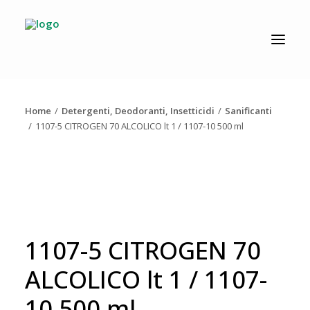
CATALOGO
PRODUZIONE
Home
Detergenti, Deodoranti, Insetticidi
Sanificanti
AZIENDA
1107-5 CITROGEN 70 ALCOLICO lt 1 / 1107-10 500 ml
NEWS
DOWNLOAD
RESOLV®
CONTATTI
1107-5 CITROGEN 70
ALCOLICO lt 1 / 1107-
10 500 ml
Ricerca