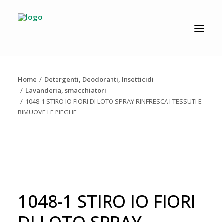
CATALOGO
PRODUZIONE
Home
Detergenti, Deodoranti, Insetticidi
AZIENDA
Lavanderia, smacchiatori
1048-1 STIRO IO FIORI DI LOTO SPRAY RINFRESCA I TESSUTI E
NEWS
RIMUOVE LE PIEGHE
DOWNLOAD
RESOLV®
CONTATTI
1048-1 STIRO IO FIORI
DI LOTO SPRAY
Ricerca