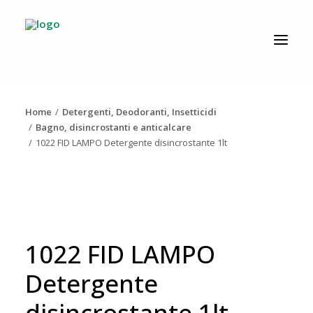
CATALOGO
PRODUZIONE
Home
Detergenti, Deodoranti, Insetticidi
AZIENDA
Bagno, disincrostanti e anticalcare
1022 FID LAMPO Detergente disincrostante 1lt
NEWS
DOWNLOAD
RESOLV®
CONTATTI
1022 FID LAMPO
Detergente
disincrostante 1lt
Ricerca