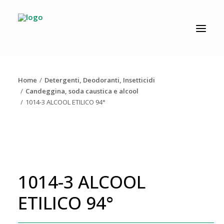
CATALOGO
PRODUZIONE
Home
Detergenti, Deodoranti, Insetticidi
AZIENDA
Candeggina, soda caustica e alcool
1014-3 ALCOOL ETILICO 94°
NEWS
DOWNLOAD
RESOLV®
CONTATTI
1014-3 ALCOOL
ETILICO 94°
Ricerca