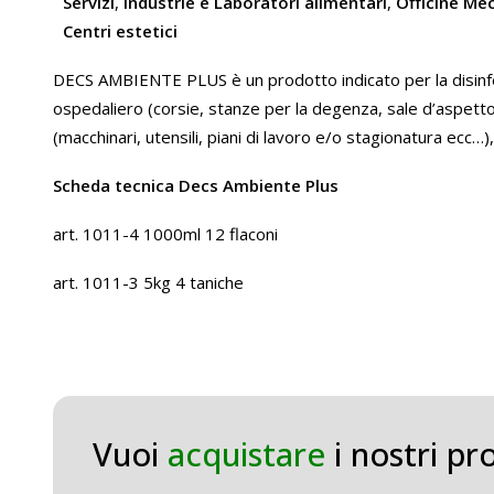
Servizi
,
Industrie e Laboratori alimentari
,
Officine Me
Centri estetici
DECS AMBIENTE PLUS è un prodotto indicato per la disinfez
ospedaliero (corsie, stanze per la degenza, sale d’aspetto e
(macchinari, utensili, piani di lavoro e/o stagionatura ecc…
Scheda tecnica Decs Ambiente Plus
art. 1011-4 1000ml 12 flaconi
art. 1011-3 5kg 4 taniche
Vuoi
acquistare
i nostri pr