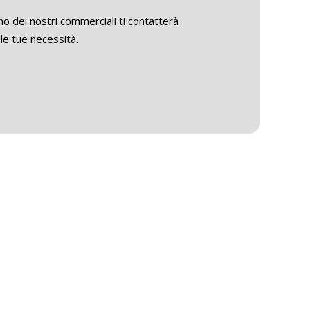
o dei nostri commerciali ti contatterà
le tue necessità.