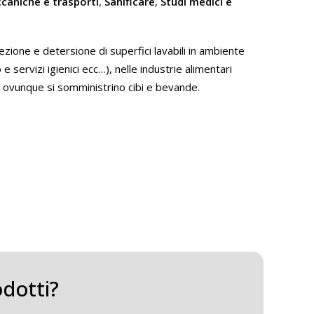
ccaniche e trasporti
,
Sanificare
,
Studi medici e
ione e detersione di superfici lavabili in ambiente
 servizi igienici ecc…), nelle industrie alimentari
), ovunque si somministrino cibi e bevande.
odotti?