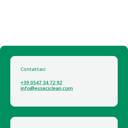
Contattaci
+39 0547 34 72 92
info@esseciclean.com
8600-8 Disco SCP per deceratura a secco 17 pollici
CORAZZI