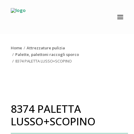
CATALOGO
PRODUZIONE
Home
Attrezzature pulizia
AZIENDA
Palette, palettoni raccogli sporco
8374 PALETTA LUSSO+SCOPINO
NEWS
DOWNLOAD
RESOLV®
CONTATTI
8374 PALETTA
LUSSO+SCOPINO
Ricerca