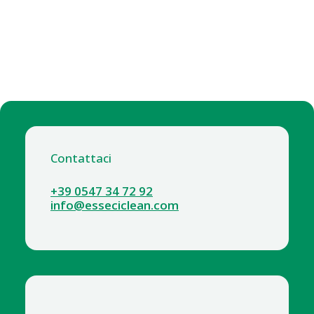
Contattaci
+39 0547 34 72 92
info@esseciclean.com
1030-1 poKISSimo Ocean Reef detergente
deodorante iperconcentrato 1000ml