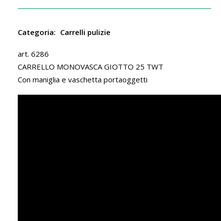
Categoria:
Carrelli pulizie
art. 6286
CARRELLO MONOVASCA GIOTTO 25 TWT
Con maniglia e vaschetta portaoggetti