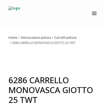
CATALOGO
PRODUZIONE
Home
Attrezzature pulizia
Carrelli pulizie
AZIENDA
6286 CARRELLO MONOVASCA GIOTTO 25 TWT
NEWS
DOWNLOAD
RESOLV®
6286 CARRELLO
CONTATTI
MONOVASCA GIOTTO
25 TWT
Ricerca