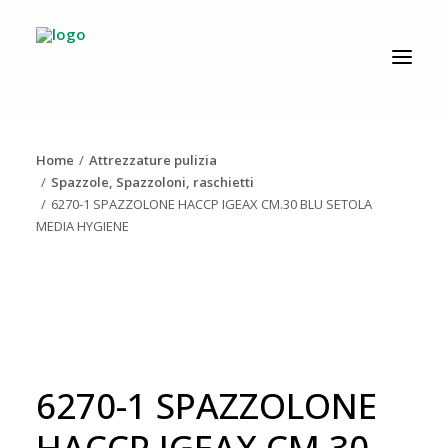
CATALOGO
PRODUZIONE
Home
Attrezzature pulizia
AZIENDA
Spazzole, Spazzoloni, raschietti
6270-1 SPAZZOLONE HACCP IGEAX CM.30 BLU SETOLA
NEWS
MEDIA HYGIENE
DOWNLOAD
RESOLV®
CONTATTI
6270-1 SPAZZOLONE
HACCP IGEAX CM.30
Ricerca