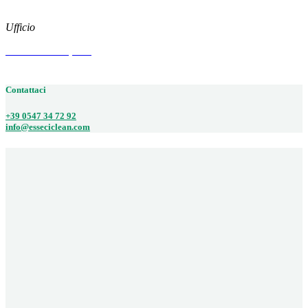
Facebook
Ufficio
Via Arenzano, 515
47522 CESENA (FC)
Contattaci
+39 0547 34 72 92
info@esseciclean.com