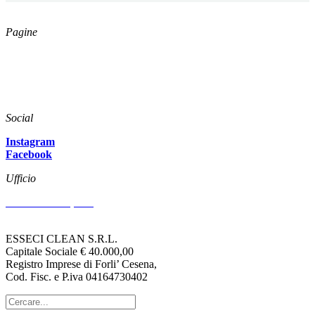
Pagine
Catalogo
Azienda
News
Download
Social
Instagram
Facebook
Ufficio
Via Arenzano, 515
47522 CESENA (FC)
ESSECI CLEAN S.R.L.
Capitale Sociale € 40.000,00
Registro Imprese di Forli’ Cesena,
Cod. Fisc. e P.iva 04164730402