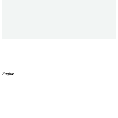
ESSECI CLEAN S.R.L.
Capitale Sociale € 40.000,00
Registro Imprese di Forli’ Cesena,
Cod. Fisc. e P.iva 04164730402
Pagine
Catalogo
Azienda
News
Download
Social
Instagram