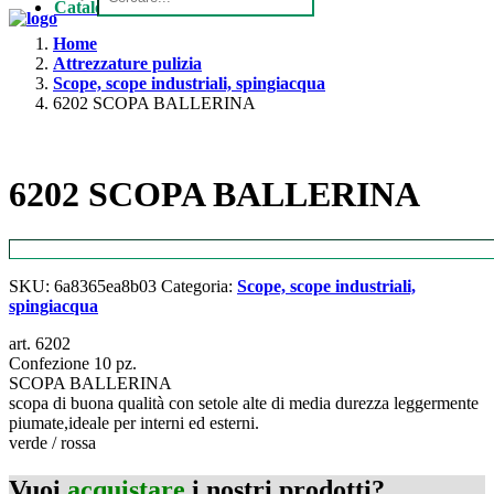
Catalogo
Home
Attrezzature pulizia
Scope, scope industriali, spingiacqua
6202 SCOPA BALLERINA
6202 SCOPA BALLERINA
SKU:
6a8365ea8b03
Categoria:
Scope, scope industriali,
spingiacqua
art. 6202
Confezione 10 pz.
SCOPA BALLERINA
scopa di buona qualità con setole alte di media durezza leggermente
piumate,ideale per interni ed esterni.
verde / rossa
Vuoi
acquistare
i nostri prodotti?