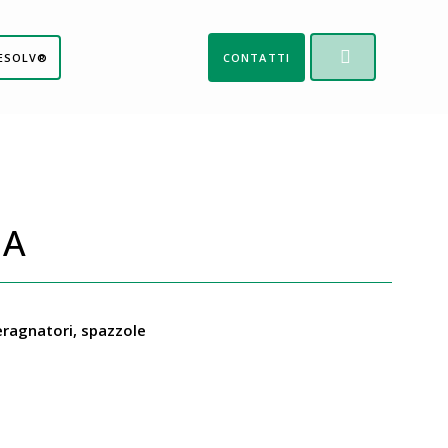
ESOLV®
CONTATTI
UA
deragnatori, spazzole