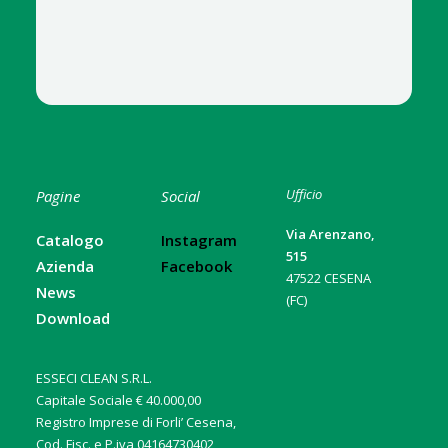
Ufficio
Pagine
Social
Via Arenzano,
Catalogo
Instagram
515
Azienda
Facebook
47522 CESENA
News
(FC)
Download
ESSECI CLEAN S.R.L.
Capitale Sociale € 40.000,00
Registro Imprese di Forli’ Cesena,
Cod. Fisc. e P.iva 04164730402