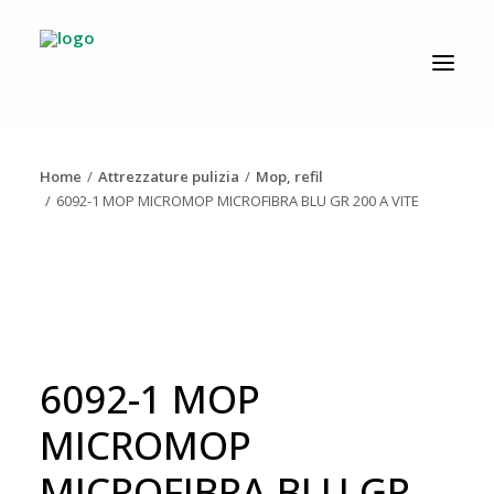
CATALOGO
PRODUZIONE
Home
Attrezzature pulizia
Mop, refil
AZIENDA
6092-1 MOP MICROMOP MICROFIBRA BLU GR 200 A VITE
NEWS
DOWNLOAD
RESOLV®
CONTATTI
6092-1 MOP
MICROMOP
MICROFIBRA BLU GR
Ricerca