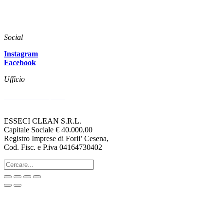
Azienda
News
Download
Social
Instagram
Facebook
Ufficio
Via Arenzano, 515
47522 CESENA (FC)
ESSECI CLEAN S.R.L.
Capitale Sociale € 40.000,00
Registro Imprese di Forli’ Cesena,
Cod. Fisc. e P.iva 04164730402