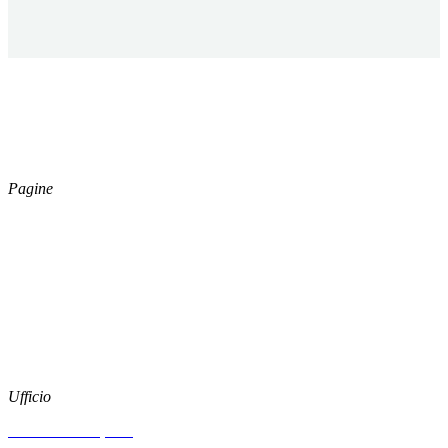
ESSECI CLEAN S.R.L.
Capitale Sociale € 40.000,00
Registro Imprese di Forli’ Cesena,
Cod. Fisc. e P.iva 04164730402
Pagine
Catalogo
Azienda
News
Download
Social
Instagram
Facebook
Ufficio
Via Arenzano, 515