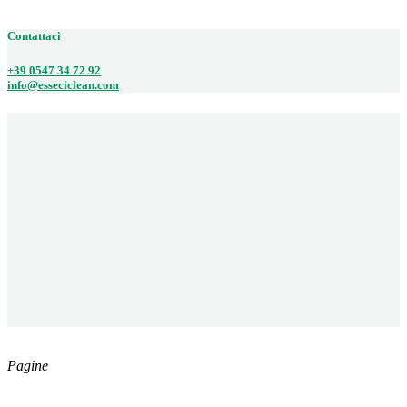
47522 CESENA (FC)
Contattaci
+39 0547 34 72 92
info@esseciclean.com
Pagine
Catalogo