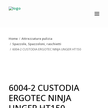
CATALOGO
PRODUZIONE
Home
Attrezzature pulizia
AZIENDA
Spazzole, Spazzoloni, raschietti
6004-2 CUSTODIA ERGOTEC NINJA UNGER HT150
NEWS
DOWNLOAD
RESOLV®
CONTATTI
6004-2 CUSTODIA
ERGOTEC NINJA
UNGER HT150
Ricerca