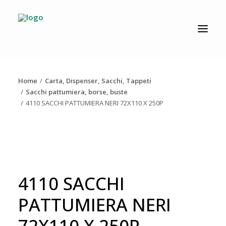
CATALOGO
PRODUZIONE
Home
Carta, Dispenser, Sacchi, Tappeti
AZIENDA
Sacchi pattumiera, borse, buste
4110 SACCHI PATTUMIERA NERI 72X110 X 250P
NEWS
DOWNLOAD
RESOLV®
CONTATTI
4110 SACCHI
PATTUMIERA NERI
72X110 X 250P
Ricerca