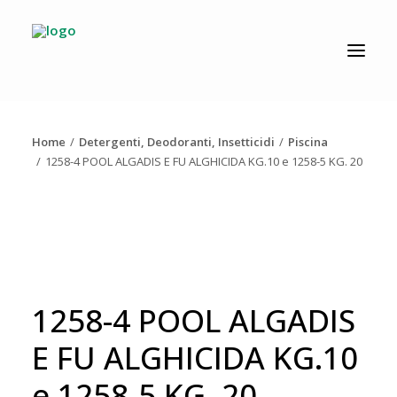
CATALOGO
PRODUZIONE
Home
Detergenti, Deodoranti, Insetticidi
Piscina
AZIENDA
1258-4 POOL ALGADIS E FU ALGHICIDA KG.10 e 1258-5 KG. 20
NEWS
DOWNLOAD
RESOLV®
CONTATTI
1258-4 POOL ALGADIS
E FU ALGHICIDA KG.10
e 1258-5 KG. 20
Ricerca