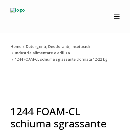
CATALOGO
PRODUZIONE
Home
Detergenti, Deodoranti, Insetticidi
AZIENDA
Industria alimentare e ediliza
1244 FOAM-CL schiuma sgrassante clorinata 12-22 kg
NEWS
DOWNLOAD
RESOLV®
CONTATTI
1244 FOAM-CL
schiuma sgrassante
Ricerca