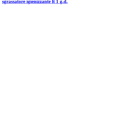
sgrassatore igienizzante lt 1 g.d.