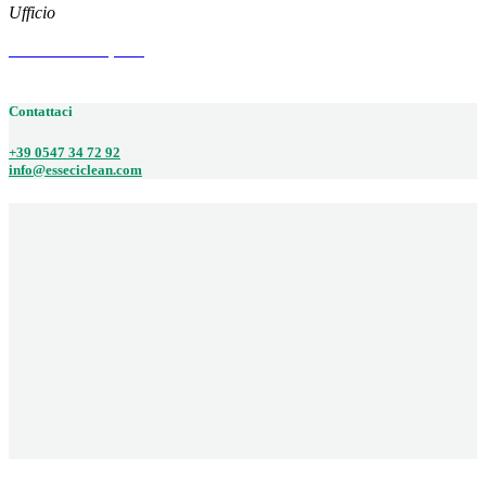
Ufficio
Via Arenzano, 515
47522 CESENA (FC)
Contattaci
+39 0547 34 72 92
info@esseciclean.com