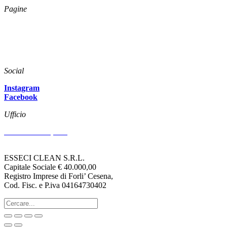
Pagine
Catalogo
Azienda
News
Download
Social
Instagram
Facebook
Ufficio
Via Arenzano, 515
47522 CESENA (FC)
ESSECI CLEAN S.R.L.
Capitale Sociale € 40.000,00
Registro Imprese di Forli’ Cesena,
Cod. Fisc. e P.iva 04164730402