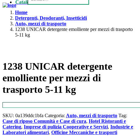
Catalogo
Home
Detergenti, Deodoranti, Insetticidi
Auto, mezzi di trasporto
1238 UNICAR detergente emolliente per mezzi di trasporto
5-11 kg
1238 UNICAR detergente
emolliente per mezzi di
trasporto 5-11 kg
SKU:
0a139ddc1bfa
Categoria:
Auto, mezzi di trasporto
Tag:
Case di riposo Comunità e Case di cura
,
Hotel Ristoranti e
Catering
,
Imprese di pulizia Cooperative e Servizi
,
Industrie e
Laboratori alimentari
,
Officine Meccaniche e trasporti