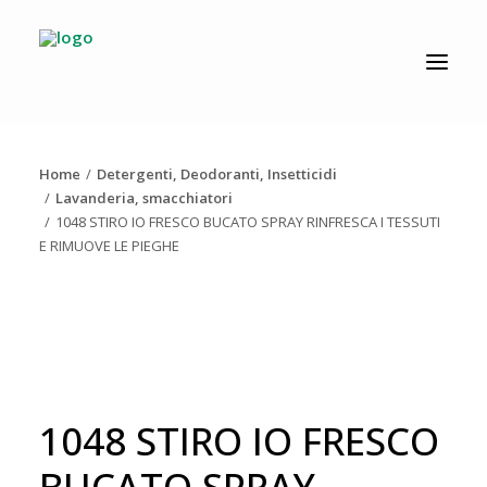
CATALOGO
PRODUZIONE
Home
Detergenti, Deodoranti, Insetticidi
AZIENDA
Lavanderia, smacchiatori
1048 STIRO IO FRESCO BUCATO SPRAY RINFRESCA I TESSUTI
NEWS
E RIMUOVE LE PIEGHE
DOWNLOAD
RESOLV®
CONTATTI
1048 STIRO IO FRESCO
BUCATO SPRAY
Ricerca