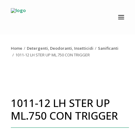
CATALOGO
PRODUZIONE
Home
Detergenti, Deodoranti, Insetticidi
Sanificanti
AZIENDA
1011-12 LH STER UP ML.750 CON TRIGGER
NEWS
DOWNLOAD
RESOLV®
1011-12 LH STER UP
CONTATTI
ML.750 CON TRIGGER
Ricerca